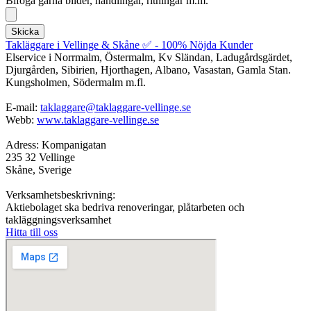
Bifoga gärna bilder, handlingar, ritningar m.m.
Skicka
Takläggare i Vellinge & Skåne ✅ - 100% Nöjda Kunder
Elservice i Norrmalm, Östermalm, Kv Sländan, Ladugårdsgärdet,
Djurgården, Sibirien, Hjorthagen, Albano, Vasastan, Gamla Stan.
Kungsholmen, Södermalm m.fl.
E-mail:
taklaggare@taklaggare-vellinge.se
Webb:
www.taklaggare-vellinge.se
Adress: Kompanigatan
235 32 Vellinge
Skåne, Sverige
Verksamhetsbeskrivning:
Aktiebolaget ska bedriva renoveringar, plåtarbeten och
takläggningsverksamhet
Hitta till oss