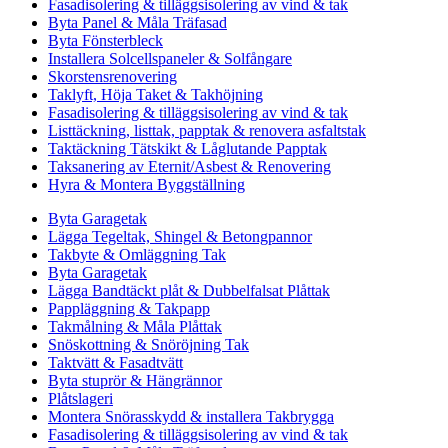
Fasadisolering & tilläggsisolering av vind & tak
Byta Panel & Måla Träfasad
Byta Fönsterbleck
Installera Solcellspaneler & Solfångare
Skorstensrenovering
Taklyft, Höja Taket & Takhöjning
Fasadisolering & tilläggsisolering av vind & tak
Listtäckning, listtak, papptak & renovera asfaltstak
Taktäckning Tätskikt & Låglutande Papptak
Taksanering av Eternit/Asbest & Renovering
Hyra & Montera Byggställning
Byta Garagetak
Lägga Tegeltak, Shingel & Betongpannor
Takbyte & Omläggning Tak
Byta Garagetak
Lägga Bandtäckt plåt & Dubbelfalsat Plåttak
Pappläggning & Takpapp
Takmålning & Måla Plåttak
Snöskottning & Snöröjning Tak
Taktvätt & Fasadtvätt
Byta stuprör & Hängrännor
Plåtslageri
Montera Snörasskydd & installera Takbrygga
Fasadisolering & tilläggsisolering av vind & tak