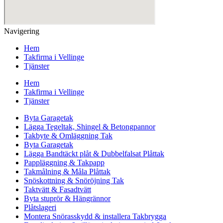
Navigering
Hem
Takfirma i Vellinge
Tjänster
Hem
Takfirma i Vellinge
Tjänster
Byta Garagetak
Lägga Tegeltak, Shingel & Betongpannor
Takbyte & Omläggning Tak
Byta Garagetak
Lägga Bandtäckt plåt & Dubbelfalsat Plåttak
Pappläggning & Takpapp
Takmålning & Måla Plåttak
Snöskottning & Snöröjning Tak
Taktvätt & Fasadtvätt
Byta stuprör & Hängrännor
Plåtslageri
Montera Snörasskydd & installera Takbrygga