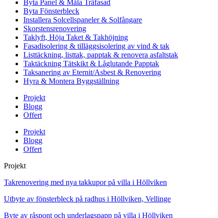
Byta Panel & Måla Träfasad
Byta Fönsterbleck
Installera Solcellspaneler & Solfångare
Skorstensrenovering
Taklyft, Höja Taket & Takhöjning
Fasadisolering & tilläggsisolering av vind & tak
Listtäckning, listtak, papptak & renovera asfaltstak
Taktäckning Tätskikt & Låglutande Papptak
Taksanering av Eternit/Asbest & Renovering
Hyra & Montera Byggställning
Projekt
Blogg
Offert
Projekt
Blogg
Offert
Projekt
Takrenovering med nya takkupor på villa i Höllviken
Utbyte av fönsterbleck på radhus i Höllviken, Vellinge
Byte av råspont och underlagspapp på villa i Höllviken