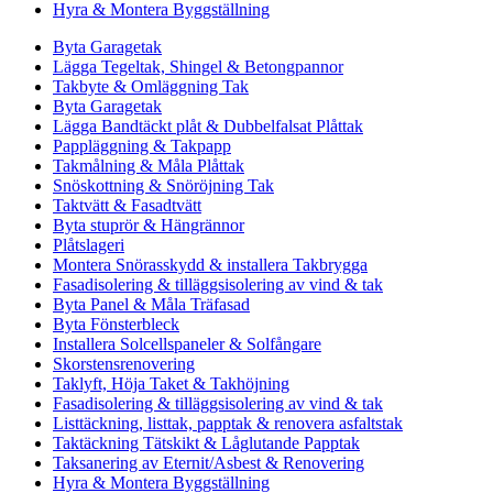
Hyra & Montera Byggställning
Byta Garagetak
Lägga Tegeltak, Shingel & Betongpannor
Takbyte & Omläggning Tak
Byta Garagetak
Lägga Bandtäckt plåt & Dubbelfalsat Plåttak
Pappläggning & Takpapp
Takmålning & Måla Plåttak
Snöskottning & Snöröjning Tak
Taktvätt & Fasadtvätt
Byta stuprör & Hängrännor
Plåtslageri
Montera Snörasskydd & installera Takbrygga
Fasadisolering & tilläggsisolering av vind & tak
Byta Panel & Måla Träfasad
Byta Fönsterbleck
Installera Solcellspaneler & Solfångare
Skorstensrenovering
Taklyft, Höja Taket & Takhöjning
Fasadisolering & tilläggsisolering av vind & tak
Listtäckning, listtak, papptak & renovera asfaltstak
Taktäckning Tätskikt & Låglutande Papptak
Taksanering av Eternit/Asbest & Renovering
Hyra & Montera Byggställning