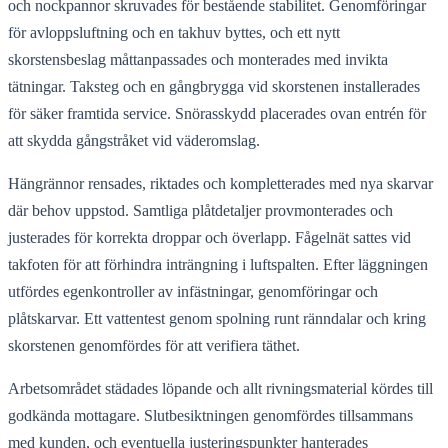
och nockpannor skruvades för bestående stabilitet. Genomföringar
för avloppsluftning och en takhuv byttes, och ett nytt
skorstensbeslag måttanpassades och monterades med invikta
tätningar. Taksteg och en gångbrygga vid skorstenen installerades
för säker framtida service. Snörasskydd placerades ovan entrén för
att skydda gångstråket vid väderomslag.
Hängrännor rensades, riktades och kompletterades med nya skarvar
där behov uppstod. Samtliga plåtdetaljer provmonterades och
justerades för korrekta droppar och överlapp. Fågelnät sattes vid
takfoten för att förhindra inträngning i luftspalten. Efter läggningen
utfördes egenkontroller av infästningar, genomföringar och
plåtskarvar. Ett vattentest genom spolning runt ränndalar och kring
skorstenen genomfördes för att verifiera täthet.
Arbetsområdet städades löpande och allt rivningsmaterial kördes till
godkända mottagare. Slutbesiktningen genomfördes tillsammans
med kunden, och eventuella justeringspunkter hanterades