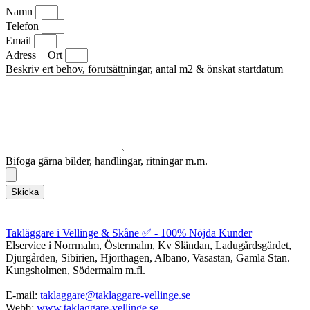
Namn
Telefon
Email
Adress + Ort
Beskriv ert behov, förutsättningar, antal m2 & önskat startdatum
Bifoga gärna bilder, handlingar, ritningar m.m.
Skicka
Takläggare i Vellinge & Skåne ✅ - 100% Nöjda Kunder
Elservice i Norrmalm, Östermalm, Kv Sländan, Ladugårdsgärdet,
Djurgården, Sibirien, Hjorthagen, Albano, Vasastan, Gamla Stan.
Kungsholmen, Södermalm m.fl.
E-mail:
taklaggare@taklaggare-vellinge.se
Webb:
www.taklaggare-vellinge.se