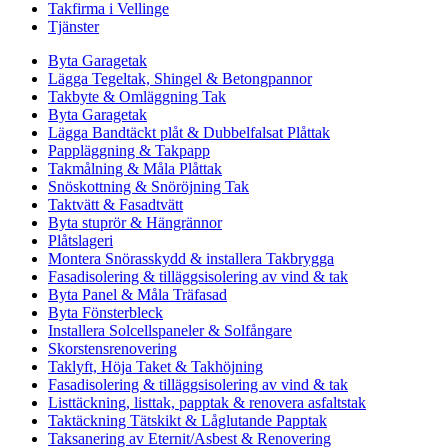
Takfirma i Vellinge
Tjänster
Byta Garagetak
Lägga Tegeltak, Shingel & Betongpannor
Takbyte & Omläggning Tak
Byta Garagetak
Lägga Bandtäckt plåt & Dubbelfalsat Plåttak
Pappläggning & Takpapp
Takmålning & Måla Plåttak
Snöskottning & Snöröjning Tak
Taktvätt & Fasadtvätt
Byta stuprör & Hängrännor
Plåtslageri
Montera Snörasskydd & installera Takbrygga
Fasadisolering & tilläggsisolering av vind & tak
Byta Panel & Måla Träfasad
Byta Fönsterbleck
Installera Solcellspaneler & Solfångare
Skorstensrenovering
Taklyft, Höja Taket & Takhöjning
Fasadisolering & tilläggsisolering av vind & tak
Listtäckning, listtak, papptak & renovera asfaltstak
Taktäckning Tätskikt & Låglutande Papptak
Taksanering av Eternit/Asbest & Renovering