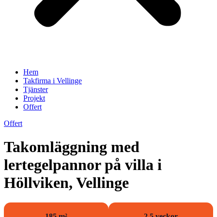
Hem
Takfirma i Vellinge
Tjänster
Projekt
Offert
Offert
Takomläggning med
lertegelpannor på villa i
Höllviken, Vellinge
185 m²
2,5 veckor