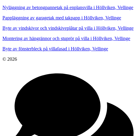
Nyläggning av betongpannetak på enplansvilla i Höllviken, Vellinge
Pappläggning av garagetak med takpapp i Höllviken, Vellinge
Byte av vindskivor och vindskiveplåtar på villa i Höllviken, Vellinge
Montering av hängrännor och stuprör på villa i Höllviken, Vellinge
Byte av fönsterbleck på villafasad i Höllviken, Vellinge
© 2026