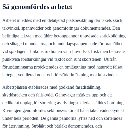
Så genomfördes arbetet
Arbetet inleddes med en detaljerad platsbesiktning där takets skick,
takvinkel, spännvidder och genomföringar dokumenterades. Den
befintliga takytan med äldre betongpannor uppvisade sprickbildning
och slitage i ränndalarna, och underlagspappen hade förlorat täthet
vid spiklägen. Träkonstruktionen var i huvudsak frisk men behövde
punktvisa förstärkningar vid takfot och runt skorstenen. Utifrån
förutsättningarna projekterades en omläggning med naturrött falsat
lertegel, ventilerad nock och förstärkt infästning mot kustvindar.
Arbetsplatsen etablerades med godkänd fasadställning,
skyddsräcken och fallskydd. Gångvägar märktes upp och ett
dedikerat upplag för sortering av rivningsmaterial ställdes i ordning.
Rivningen genomfördes sektionsvis för att hålla taket väderskyddat
under hela perioden. De gamla pannorna lyftes ned och sorterades
för återvinning. Ströläkt och bärläkt demonterades, och