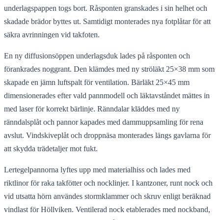
underlagspappen togs bort. Råsponten granskades i sin helhet och
skadade brädor byttes ut. Samtidigt monterades nya fotplåtar för att
säkra avrinningen vid takfoten.
En ny diffusionsöppen underlagsduk lades på råsponten och
förankrades noggrant. Den klämdes med ny ströläkt 25×38 mm som
skapade en jämn luftspalt för ventilation. Bärläkt 25×45 mm
dimensionerades efter vald pannmodell och läktavståndet mättes in
med laser för korrekt bärlinje. Ränndalar kläddes med ny
ränndalsplåt och pannor kapades med dammuppsamling för rena
avslut. Vindskiveplåt och droppnäsa monterades längs gavlarna för
att skydda trädetaljer mot fukt.
Lertegelpannorna lyftes upp med materialhiss och lades med
riktlinor för raka takfötter och nocklinjer. I kantzoner, runt nock och
vid utsatta hörn användes stormklammer och skruv enligt beräknad
vindlast för Höllviken. Ventilerad nock etablerades med nockband,